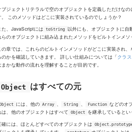
オブジェクトリテラルで空のオブジェクトを定義しただけなの
す。 このメソッドはどこに実装されているのでしょうか？
た、JavaScriptには
以外にも、オブジェクトに自
toString
れらのオブジェクトに組み込まれたメソッドをビルトインメソ
この章では、これらのビルトインメソッドがどこに実装され、
るのかを確認していきます。 詳しい仕組みについては「
クラス
大まかな動作の流れを理解することが目的です。
はすべての元
Object
には、他の
、
、
などのオ
Object
Array
String
Function
れは、他のオブジェクトはすべて
を継承しているとい
Object
正確には、ほとんどすべてのオブジェクトは
Object.prototyp
ブジェクトを継承しています。
オブジェクトとは