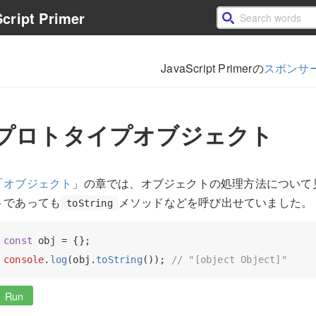
cript Primer
JavaScript Primerの
スポンサ
プロトタイプオブジェクト
「
オブジェクト
」の章では、オブジェクトの処理方法について
トであっても
メソッドなどを呼び出せていました。
toString
const
console
.
log
(obj.
toString
()); 
// "[object Object]"
Run