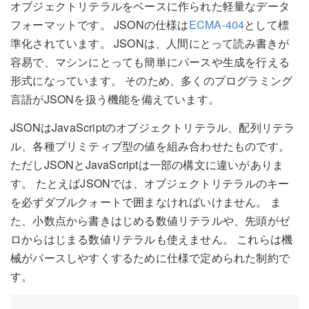
オブジェクトリテラルをベースに作られた軽量なデータ
フォーマットです。 JSONの仕様は
ECMA-404
として標
準化されています。 JSONは、人間にとって読み書きが
容易で、マシンにとっても簡単にパースや生成を行える
形式になっています。 そのため、多くのプログラミング
言語がJSONを扱う機能を備えています。
JSONはJavaScriptのオブジェクトリテラル、配列リテラ
ル、各種プリミティブ型の値を組み合わせたものです。
ただしJSONとJavaScriptは一部の構文に違いがありま
す。 たとえばJSONでは、オブジェクトリテラルのキー
を必ずダブルクォートで囲まなければいけません。 ま
た、小数点から書きはじめる数値リテラルや、先頭がゼ
ロからはじまる数値リテラルも使えません。 これらは機
械がパースしやすくするために仕様で定められた制約で
す。